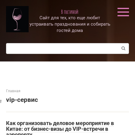
Перейти
к
В гостиной
контенту
Сайт для тех, кто еще любит
устраивать празднования и собирать
гостей дома
Поиск:
Главная
vip-сервис
Как организовать деловое мероприятие в
Китае: от бизнес-визы до VIP-встречи в
аэропорту