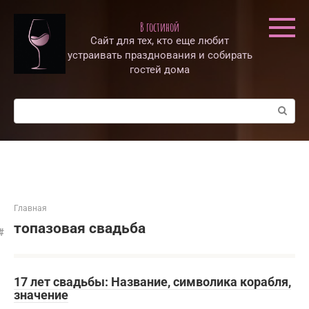
Перейти
к
В гостиной
контенту
Сайт для тех, кто еще любит
устраивать празднования и собирать
гостей дома
Поиск:
Главная
топазовая свадьба
17 лет свадьбы: Название, символика корабля,
значение