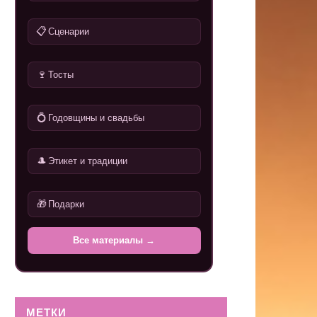
📋
Сценарии
🍷
Тосты
💍
Годовщины и свадьбы
🎩
Этикет и традиции
🎁
Подарки
Все материалы →
МЕТКИ