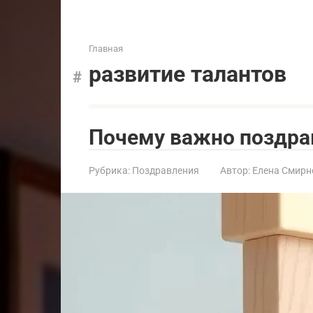
Главная
развитие талантов
Почему важно поздра
Рубрика:
Поздравления
Автор:
Елена Смирн