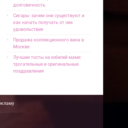
долговечность
Сигары: зачем они существуют и
как начать получать от них
удовольствие
Продажа коллекционного вина в
Москве
Лучшие тосты на юбилей маме:
трогательные и оригинальные
поздравления
екламу