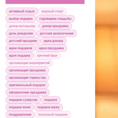
активный отдых
водный спорт
выбор подарка
годовщина свадьбы
декор интерьера
декор праздника
день рождения
детские развлечения
детский праздник
идеи декора
идеи подарков
идеи праздника
идея подарка
крепкий брак
организация мероприятий
организация праздника
организация торжества
оригинальный подарок
оформление праздника
подарки супругам
подарок
подарок жене
подарок мужу
поздравления
полезный подарок