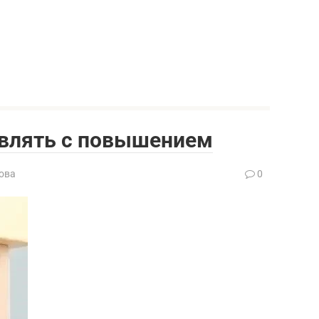
влять с повышением
ова
0