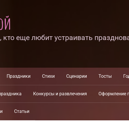
ной
х, кто еще любит устраивать празднов
Праздники
Стихи
Сценарии
Тосты
Го
праздника
Конкурсы и развлечения
Оформление 
ки
Статьи