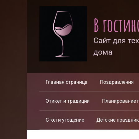
Перейти
к
В гости
контенту
Сайт для те
дома
Главная страница
Поздравления
Этикет и традиции
Планирование 
Стол и угощение
Детские праздни