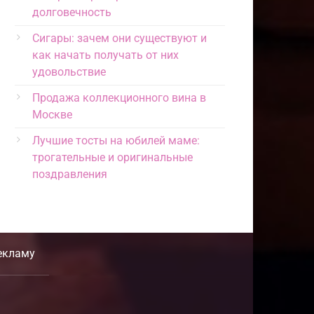
долговечность
Сигары: зачем они существуют и
как начать получать от них
удовольствие
Продажа коллекционного вина в
Москве
Лучшие тосты на юбилей маме:
трогательные и оригинальные
поздравления
екламу