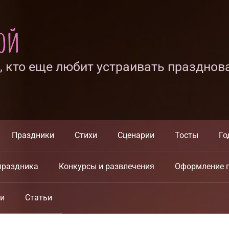
ной
х, кто еще любит устраивать празднов
Праздники
Стихи
Сценарии
Тосты
Го
праздника
Конкурсы и развлечения
Оформление 
ки
Статьи