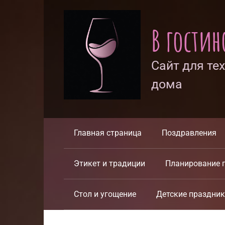
Перейти
к
В гости
контенту
Сайт для те
дома
Главная страница
Поздравления
Этикет и традиции
Планирование 
Стол и угощение
Детские праздни