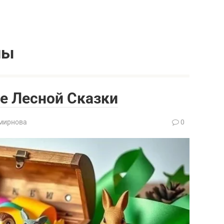
лы
е Лесной Сказки
мирнова
0