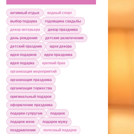
активный отдых
водный спорт
выбор подарка
годовщина свадьбы
декор интерьера
декор праздника
день рождения
детские развлечения
детский праздник
идеи декора
идеи подарков
идеи праздника
идея подарка
крепкий брак
организация мероприятий
организация праздника
организация торжества
оригинальный подарок
оформление праздника
подарки супругам
подарок
подарок жене
подарок мужу
поздравления
полезный подарок