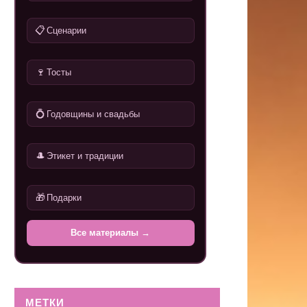
📋
Сценарии
🍷
Тосты
💍
Годовщины и свадьбы
🎩
Этикет и традиции
🎁
Подарки
Все материалы →
МЕТКИ