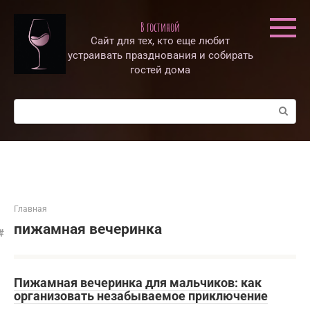
Перейти
к
В гостиной
контенту
Сайт для тех, кто еще любит
устраивать празднования и собирать
гостей дома
Поиск:
Главная
пижамная вечеринка
Пижамная вечеринка для мальчиков: как
организовать незабываемое приключение