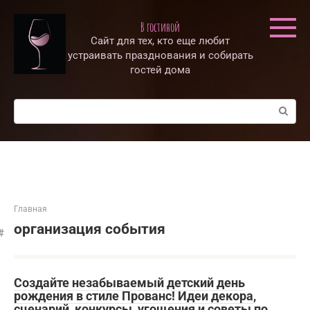
Перейти
к
В гостиной
контенту
Сайт для тех, кто еще любит
устраивать празднования и собирать
гостей дома
Поиск:
Главная
организация события
Создайте незабываемый детский день
рождения в стиле Прованс! Идеи декора,
сценарий, конкурсы, угощения и советы по