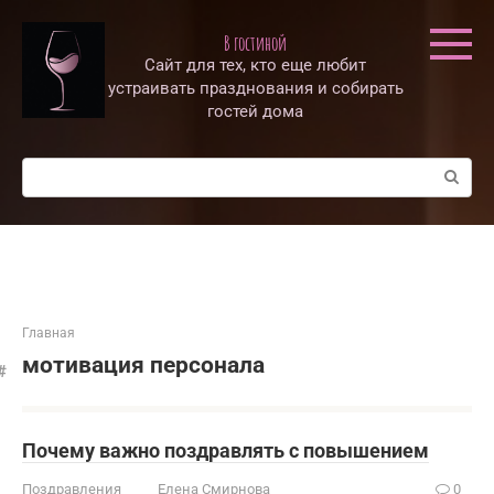
Перейти
к
В гостиной
контенту
Сайт для тех, кто еще любит
устраивать празднования и собирать
гостей дома
Поиск:
Главная
мотивация персонала
Почему важно поздравлять с повышением
Поздравления
Елена Смирнова
0