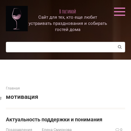
Перейти
к
В гостиной
контенту
Сайт для тех, кто еще любит
устраивать празднования и собирать
гостей дома
Поиск:
Главная
мотивация
Актуальность поддержки и понимания
Поздравления
Елена Смирнова
0