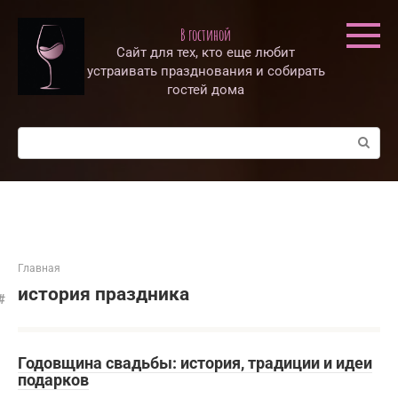
Перейти
к
В гостиной
контенту
Сайт для тех, кто еще любит
устраивать празднования и собирать
гостей дома
Поиск:
Главная
история праздника
Годовщина свадьбы: история, традиции и идеи
подарков