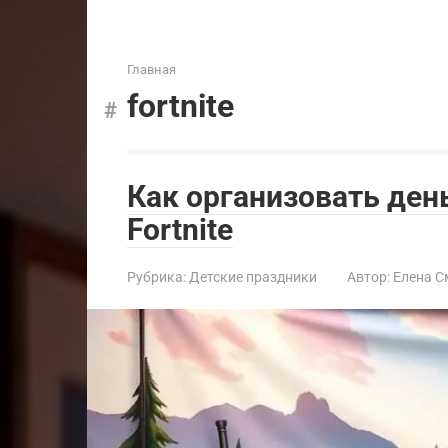
Главная
fortnite
Как организовать ден
Fortnite
Рубрика:
Детские праздники
Автор:
Елена С