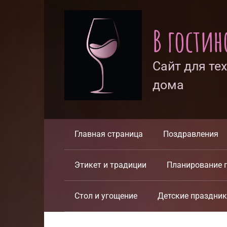
Перейти
к
В гости
контенту
Сайт для те
дома
Главная страница
Поздравления
Этикет и традиции
Планирование 
Стол и угощение
Детские праздни