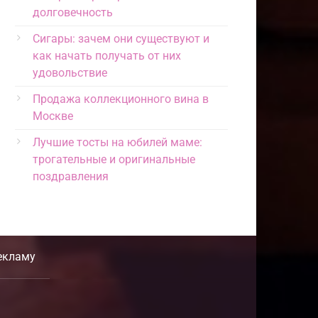
долговечность
Сигары: зачем они существуют и
как начать получать от них
удовольствие
Продажа коллекционного вина в
Москве
Лучшие тосты на юбилей маме:
трогательные и оригинальные
поздравления
екламу