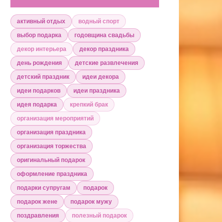
активный отдых
водный спорт
выбор подарка
годовщина свадьбы
декор интерьера
декор праздника
день рождения
детские развлечения
детский праздник
идеи декора
идеи подарков
идеи праздника
идея подарка
крепкий брак
организация мероприятий
организация праздника
организация торжества
оригинальный подарок
оформление праздника
подарки супругам
подарок
подарок жене
подарок мужу
поздравления
полезный подарок