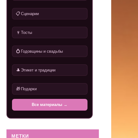
📋
Сценарии
🍷
Тосты
💍
Годовщины и свадьбы
🎩
Этикет и традиции
🎁
Подарки
Все материалы →
МЕТКИ