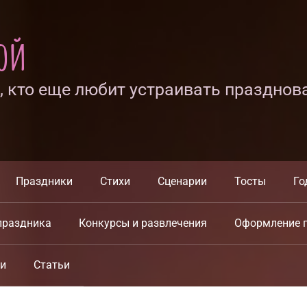
ной
х, кто еще любит устраивать празднов
Праздники
Стихи
Сценарии
Тосты
Го
праздника
Конкурсы и развлечения
Оформление 
ки
Статьи