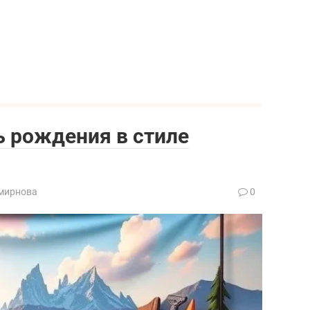
ь рождения в стиле
мирнова
0