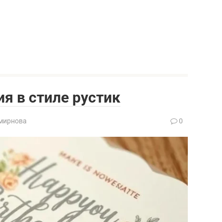
я в стиле рустик
мирнова
0