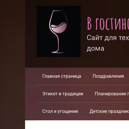
Перейти
к
В гости
контенту
Сайт для те
дома
Главная страница
Поздравления
Этикет и традиции
Планирование 
Стол и угощение
Детские праздни