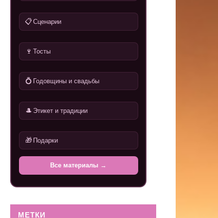
📋
Сценарии
🍷
Тосты
💍
Годовщины и свадьбы
🎩
Этикет и традиции
🎁
Подарки
Все материалы →
МЕТКИ