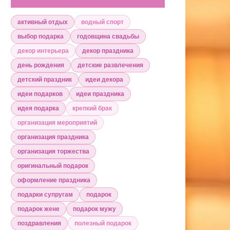
активный отдых
водный спорт
выбор подарка
годовщина свадьбы
декор интерьера
декор праздника
день рождения
детские развлечения
детский праздник
идеи декора
идеи подарков
идеи праздника
идея подарка
крепкий брак
организация мероприятий
организация праздника
организация торжества
оригинальный подарок
оформление праздника
подарки супругам
подарок
подарок жене
подарок мужу
поздравления
полезный подарок