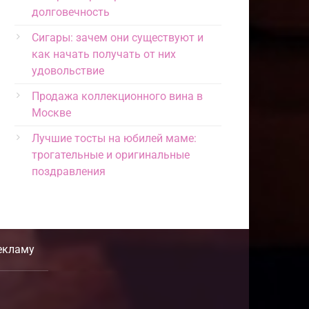
долговечность
Сигары: зачем они существуют и
как начать получать от них
удовольствие
Продажа коллекционного вина в
Москве
Лучшие тосты на юбилей маме:
трогательные и оригинальные
поздравления
екламу