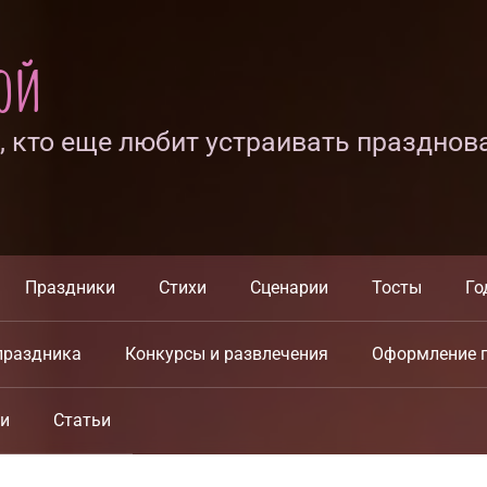
ной
х, кто еще любит устраивать празднов
Праздники
Стихи
Сценарии
Тосты
Го
праздника
Конкурсы и развлечения
Оформление 
ки
Статьи