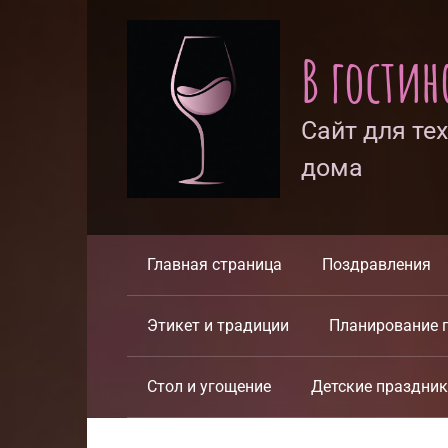
Перейти
к
В гости
контенту
Сайт для те
дома
Главная страница
Поздравления
Этикет и традиции
Планирование 
Стол и угощение
Детские праздни