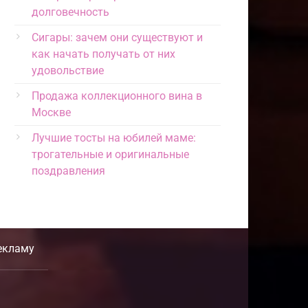
долговечность
Сигары: зачем они существуют и
как начать получать от них
удовольствие
Продажа коллекционного вина в
Москве
Лучшие тосты на юбилей маме:
трогательные и оригинальные
поздравления
екламу