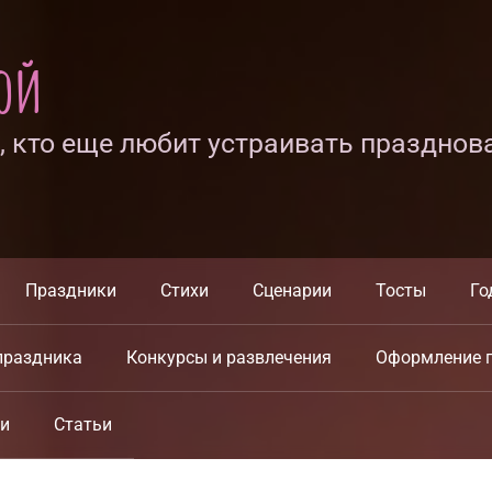
ной
х, кто еще любит устраивать празднов
Праздники
Стихи
Сценарии
Тосты
Го
праздника
Конкурсы и развлечения
Оформление 
ки
Статьи