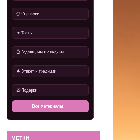
📋
Сценарии
🍷
Тосты
💍
Годовщины и свадьбы
🎩
Этикет и традиции
🎁
Подарки
Все материалы →
МЕТКИ