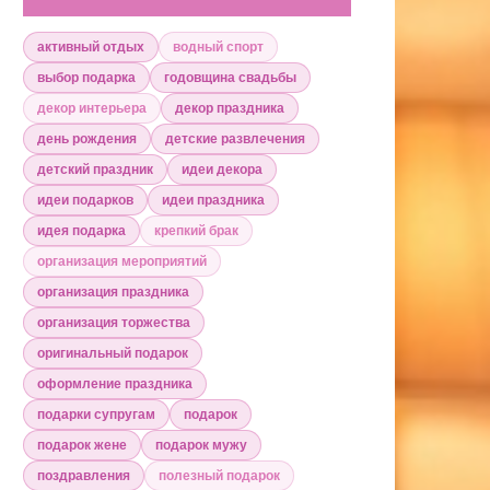
активный отдых
водный спорт
выбор подарка
годовщина свадьбы
декор интерьера
декор праздника
день рождения
детские развлечения
детский праздник
идеи декора
идеи подарков
идеи праздника
идея подарка
крепкий брак
организация мероприятий
организация праздника
организация торжества
оригинальный подарок
оформление праздника
подарки супругам
подарок
подарок жене
подарок мужу
поздравления
полезный подарок