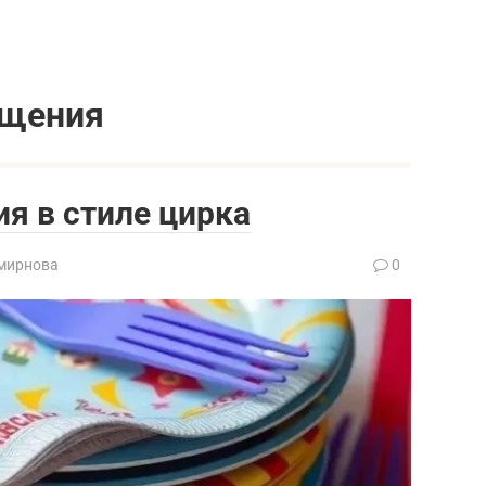
ещения
я в стиле цирка
мирнова
0