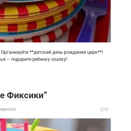
Организуйте **детский день рождения цирк**!
ья – подарите ребенку сказку!
ле Фиксики”
мирнова
0