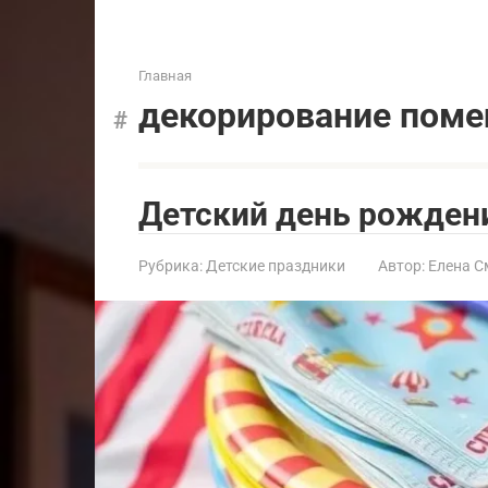
Главная
декорирование пом
Детский день рождени
Рубрика:
Детские праздники
Автор:
Елена С