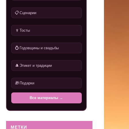
📋
Сценарии
🍷
Тосты
💍
Годовщины и свадьбы
🎩
Этикет и традиции
🎁
Подарки
Все материалы →
МЕТКИ