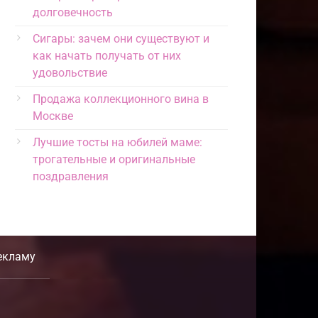
долговечность
Сигары: зачем они существуют и
как начать получать от них
удовольствие
Продажа коллекционного вина в
Москве
Лучшие тосты на юбилей маме:
трогательные и оригинальные
поздравления
екламу