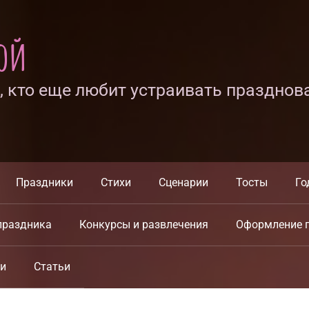
ной
х, кто еще любит устраивать празднов
Праздники
Стихи
Сценарии
Тосты
Го
праздника
Конкурсы и развлечения
Оформление 
ки
Статьи