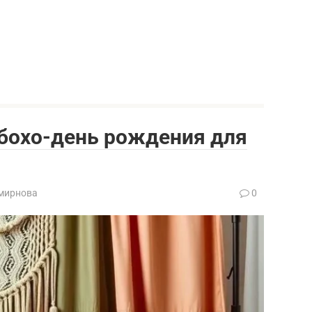
бохо-день рождения для
мирнова
0