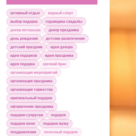
активный отдых
водный спорт
выбор подарка
годовщина свадьбы
декор интерьера
декор праздника
день рождения
детские развлечения
детский праздник
идеи декора
идеи подарков
идеи праздника
идея подарка
крепкий брак
организация мероприятий
организация праздника
организация торжества
оригинальный подарок
оформление праздника
подарки супругам
подарок
подарок жене
подарок мужу
поздравления
полезный подарок