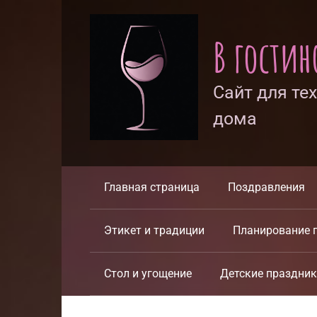
Перейти
к
В гости
контенту
Сайт для те
дома
Главная страница
Поздравления
Этикет и традиции
Планирование 
Стол и угощение
Детские праздни