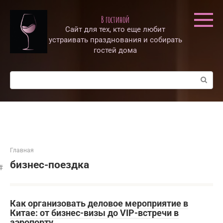
Перейти
к
В гостиной
контенту
Сайт для тех, кто еще любит
устраивать празднования и собирать
гостей дома
Поиск:
Главная
бизнес-поездка
Как организовать деловое мероприятие в
Китае: от бизнес-визы до VIP-встречи в
аэропорту