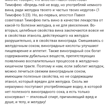
Тимофею: «Впредь пей не воду, но употребляй немного
вина, ради желудка твоего и частых твоих недугов» (1
Тимофею 5:23). Но, во-первых, апостол Павел
советовал Тимофею пить вино в качестве лекарства от
какой-то болезни желудка, а не для увеселения. Во-
вторых, целебные свойства вина заключаются вовсе не
в свойствах этанола, действующего на желудок
разрушительно, а в свойствах винограда. Смешиваясь с
желудочным соком, виноградные кислоты улучшают
пищеварение и аппетит. Также виноградный сок богат
содержанием дубильных веществ, препятствующих
появлению воспалительных процессов в желудочно-
кишечном тракте. Поэтому и нам, если заболит желудок,
можно лечиться свежим виноградным соком,
имеющим полезные свойства, но не содержащим
этанол, который вреден для желудка. Сколь же
неразумно поступают употребляющие водку, в которой
нет полезного виноградного сока, а есть только
консервант — этиловый спирт, причиняющий вред и
душе, и телу, и желудку!