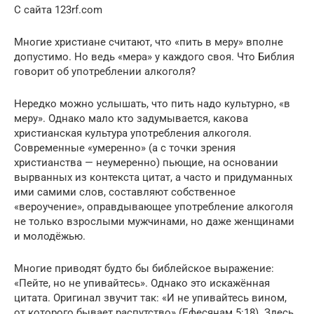
С сайта 123rf.com
Многие христиане считают, что «пить в меру» вполне
допустимо. Но ведь «мера» у каждого своя. Что Библия
говорит об употреблении алкоголя?
Нередко можно услышать, что пить надо культурно, «в
меру». Однако мало кто задумывается, какова
христианская культура употребления алкоголя.
Современные «умеренно» (а с точки зрения
христианства — неумеренно) пьющие, на основании
вырванных из контекста цитат, а часто и придуманных
ими самими слов, составляют собственное
«вероучение», оправдывающее употребление алкоголя
не только взрослыми мужчинами, но даже женщинами
и молодёжью.
Многие приводят будто бы библейское выражение:
«Пейте, но не упивайтесь». Однако это искажённая
цитата. Оригинал звучит так: «И не упивайтесь вином,
от которого бывает распутство» (Ефесянам 5:18). Здесь