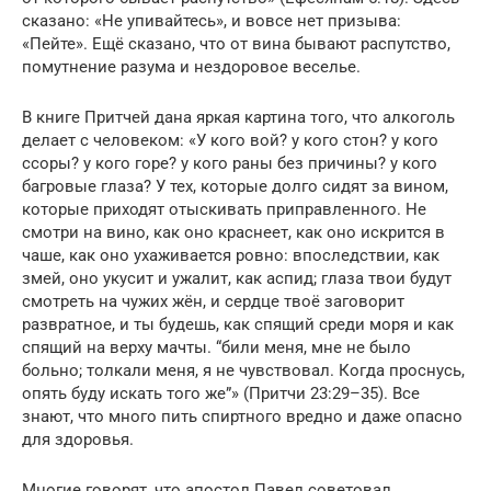
сказано: «Не упивайтесь», и вовсе нет призыва:
«Пейте». Ещё сказано, что от вина бывают распутство,
помутнение разума и нездоровое веселье.
В книге Притчей дана яркая картина того, что алкоголь
делает с человеком: «У кого вой? у кого стон? у кого
ссоры? у кого горе? у кого раны без причины? у кого
багровые глаза? У тех, которые долго сидят за вином,
которые приходят отыскивать приправленного. Не
смотри на вино, как оно краснеет, как оно искрится в
чаше, как оно ухаживается ровно: впоследствии, как
змей, оно укусит и ужалит, как аспид; глаза твои будут
смотреть на чужих жён, и сердце твоё заговорит
развратное, и ты будешь, как спящий среди моря и как
спящий на верху мачты. “били меня, мне не было
больно; толкали меня, я не чувствовал. Когда проснусь,
опять буду искать того же”» (Притчи 23:29–35). Все
знают, что много пить спиртного вредно и даже опасно
для здоровья.
Многие говорят, что апостол Павел советовал