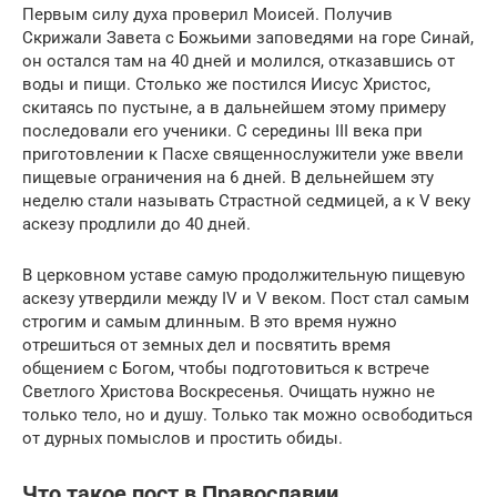
Первым силу духа проверил Моисей. Получив
Скрижали Завета с Божьими заповедями на горе Синай,
он остался там на 40 дней и молился, отказавшись от
воды и пищи. Столько же постился Иисус Христос,
скитаясь по пустыне, а в дальнейшем этому примеру
последовали его ученики. С середины III века при
приготовлении к Пасхе священнослужители уже ввели
пищевые ограничения на 6 дней. В дельнейшем эту
неделю стали называть Страстной седмицей, а к V веку
аскезу продлили до 40 дней.
В церковном уставе самую продолжительную пищевую
аскезу утвердили между IV и V веком. Пост стал самым
строгим и самым длинным. В это время нужно
отрешиться от земных дел и посвятить время
общением с Богом, чтобы подготовиться к встрече
Светлого Христова Воскресенья. Очищать нужно не
только тело, но и душу. Только так можно освободиться
от дурных помыслов и простить обиды.
Что такое пост в Православии